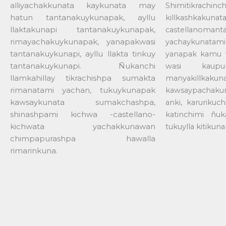
alliyachakkunata kaykunata may
Shimitikra
hatun tantanakuykunapak, ayllu
killkashkakunat
llaktakunapi tantanakuykunapak,
castellanom
rimayachakuykunapak, yanapakwasi
yachaykunata
tantanakuykunapi, ayllu llakta tinkuy
yanapak kamu w
tantanakuykunapi. Ñukanchi
wasi kaupuk
llamkahillay tikrachishpa sumakta
manyakillkakun
rimanatami yachan, tukuykunapak
kawsaypachakun
kawsaykunata sumakchashpa,
anki, karuriku
shinashpami kichwa -castellano-
katinchimi ñuk
kichwata yachakkunawan
tukuylla kitikuna
chimpapurashpa hawalla
rimarinkuna.