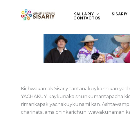
Ir
al
KALLARIY
SISARIY
CONTACTOS
contenido
Kichwakamak Sisariy tantanakuyka shikan ya
YACHAKUY, kaykunaka shunkumantapacha kichwa
rimankapak yachakuykunami kan. Ashtawampash
charinata, ama chinkarichun, wawakunaman ka