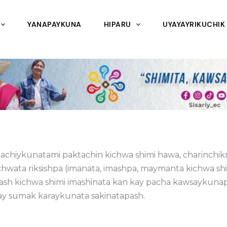
YANAPAYKUNA
HIPARU
UYAYAYRIKUCHIK
chachiykunatami paktachin kichwa shimi hawa, charin
ta riksishpa (imanata, imashpa, maymanta kichwa shi
 kichwa shimi imashinata kan kay pacha kawsaykunapita
y sumak karaykunata sakinatapash.