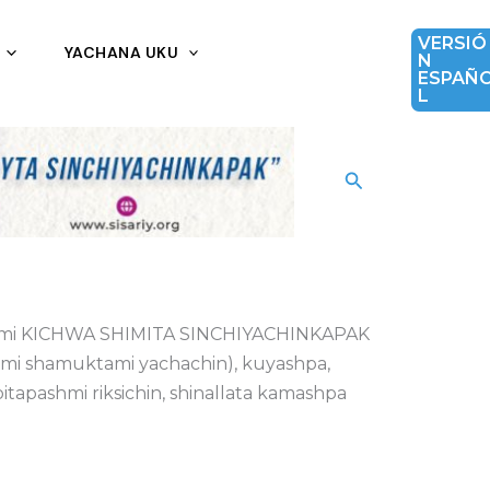
VERSIÓ
YACHANA UKU
N
ESPAÑ
L
Buscar
chikmi KICHWA SHIMITA SINCHIYACHINKAPAK
mi shamuktami yachachin), kuyashpa,
pashmi riksichin, shinallata kamashpa